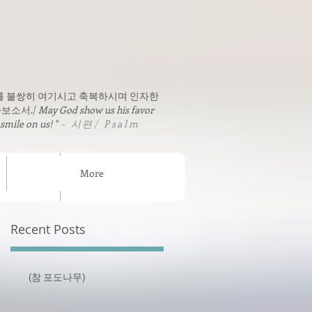
를 불쌍히 여기시고 축복하시며 인자한
보소서./
May God show us his favor
 smile on us! "
- 시편/ Psalm
More
sion News
연락처 / Contact
Recent Posts
(참 포도나무)