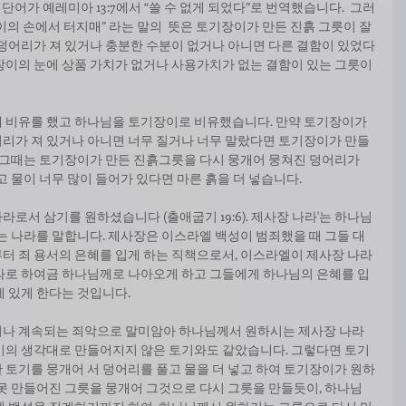
단어가 예레미아 13:7에서 “쓸 수 없게 되었다”로 번역했습니다.  그러
의 손에서 터지매” 라는 말의  뜻은 토기장이가 만든 진흙 그릇이 잘
 덩어리가 져 있거나 충분한 수분이 없거나 아니면 다른 결함이 있었다
장이의 눈에 상품 가치가 없거나 사용가치가 없는 결함이 있는 그릇이
 비유를 했고 하나님을 토기장이로 비유했습니다. 만약 토기장이가 
리가 져 있거나 아니면 너무 질거나 너무 말랐다면 토기장이가 만들
. 그때는 토기장이가 만든 진흙그릇을 다시 뭉개어 뭉쳐진 덩어리가 
고 물이 너무 많이 들어가 있다면 마른 흙을 더 넣습니다. 
로서 삼기를 원하셨습니다 (출애굽기 19:6). 제사장 나라'는 하나님
는 나라를 말합니다. 제사장은 이스라엘 백성이 범죄했을 때 그들 대
터 죄 용서의 은혜를 입게 하는 직책으로서, 이스라엘이 제사장 나라
라로 하여금 하나님께로 나아오게 하고 그들에게 하나님의 은혜를 입
 있게 한다는 것입니다. 
떠나 계속되는 죄악으로 말미암아 하나님께서 원하시는 제사장 나라
이의 생각대로 만들어지지 않은 토기와도 같았습니다. 그렇다면 토기
 토기를 뭉개어 서 덩어리를 풀고 물을 더 넣고 하여 토기장이가 원하
못 만들어진 그릇을 뭉개어 그것으로 다시 그릇을 만들듯이, 하나님