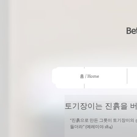
Be
홈 / Home
홈 / Home
우리의 믿음/What we beli
토기장이는 진흙을 
“진흙으로 만든 그릇이 토기장이의 
들더라” (예레미야 18:4) 