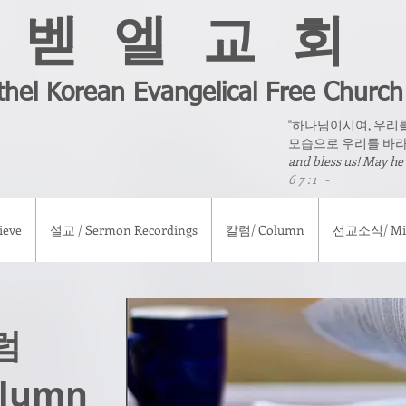
벧 엘 교 회
thel Korean Evangelical Free Church
"하나님이시여, 우리
모습으로 우리를 바라
and bless us! May he
67:1 -
eve
설교 / Sermon Recordings
칼럼/ Column
선교소식/ Mis
럼
olumn