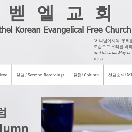
벧 엘 교 회
thel Korean Evangelical Free Church
"하나님이시여, 우리
모습으로 우리를 바라
and bless us! May he
67:1 -
eve
설교 / Sermon Recordings
칼럼/ Column
선교소식/ Mis
럼
olumn