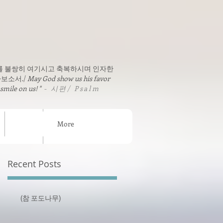
를 불쌍히 여기시고 축복하시며 인자한
보소서./
May God show us his favor
 smile on us! "
- 시편/ Psalm
More
sion News
연락처 / Contact
Recent Posts
(참 포도나무)