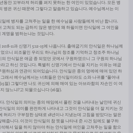
년동안 꼬부라져 허리를 펴지 못하는 한 여인이 있었습니다. 모든 병
의 병은 귀신 때문에 그렇다고 말씀하고 있습니다. 예수님께서는 이 
식일에 병자를 고쳐주는 일을 한 예수님을 사람들에게 비난 합니다. 
 고쳐도 되는 급하지 않은 병인데 왜 하필이면 안식일에 그 여인을 
 계명을 범하는냐는 것입니다. 
0:8-11과 신명기 5:12-15에 나옵니다. 출애굽기의 안식일은 하나님께
 쉬었으니 피조물인 우리도 하나님의 창조를 기억하고 창조주 하나님
기의 안식일은 애굽 종 되었던 곳에서 구원하였으니 그 구원의 하나님
라고 하신 것입니다. 특별히 신명기에서 안식을 지키는 이유는 애굽 
구원하심과 연관이 되어있습니다. 안식일은 종의 멍에에 매여 있던 하
. 그래서 예수님께서는 너희들은 안식일이라도 소와 나귀를 “풀어내
않느냐?(15절) 그렇다면 나도 귀신에 의해 매여 있는 아브라함의 자손인 이 여
합당하지 않느냐?고 되물으십니다 (16절). 
. 안식일의 의미는 종의 매임에서 풀린 것을 나타내는 날인데 귀신
 안식일의 의미를 완전하게 나타내고 그것이 안식일을 더 잘 지키는 것
에 허리가 구부정한 상태로 18년이나 지냈는데 고침을 받았다는 말은 
말해줍니다. 이것이 안식일의 참 뜻을 나타내 준 사건 임에도 불구하
석해서 일을 하지 않아야 하는 안식일에 여인을 고쳐주는 일을 함으