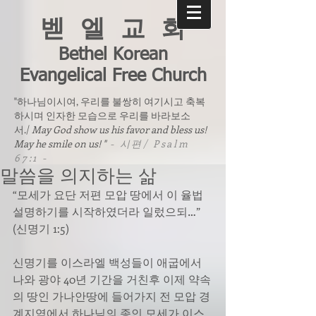
벧 엘 교 회
Bethel Korean
Evangelical Free Church
"하나님이시여, 우리를 불쌍히 여기시고 축복
하시며 인자한 모습으로 우리를 바라보소
서./
May God show us his favor and bless us!
May he smile on us! "
- 시편/ Psalm
67:1 -
말씀을 의지하는 삶
“모세가 요단 저편 모압 땅에서 이 율법 
설명하기를 시작하였더라 일렀으되…” 
(신명기 1:5)
신명기를 이스라엘 백성들이 애굽에서 
나와 광야 40년 기간을 거친후 이제 약속
의 땅인 가나안땅에 들어가지 전 모압 경
계지역에서 하나님의 종인 모세가 이스