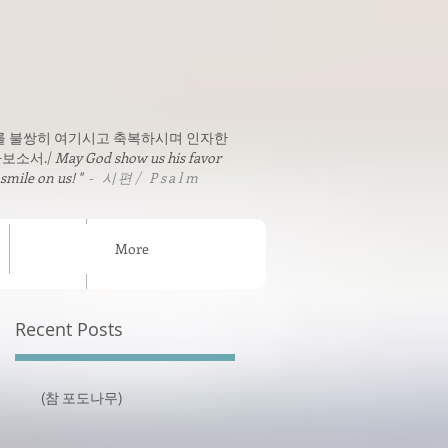
를 불쌍히 여기시고 축복하시며 인자한
보소서./
May God show us his favor
 smile on us! "
- 시편/ Psalm
More
sion News
연락처 / Contact
Recent Posts
(참 포도나무)