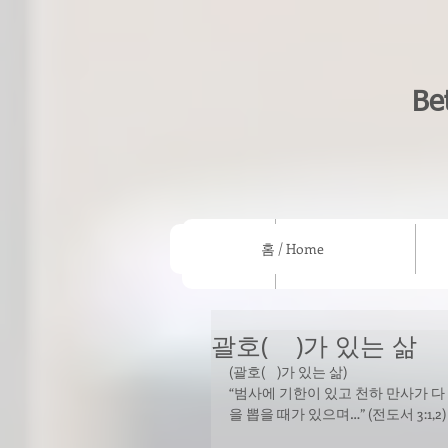
Be
홈 / Home
홈 / Home
우리의 믿음/What we beli
괄호( )가 있는 삶
(괄호(    )가 있는 삶)
“범사에 기한이 있고 천하 만사가 다
을 뽑을 때가 있으며…” (전도서 3:1,2)