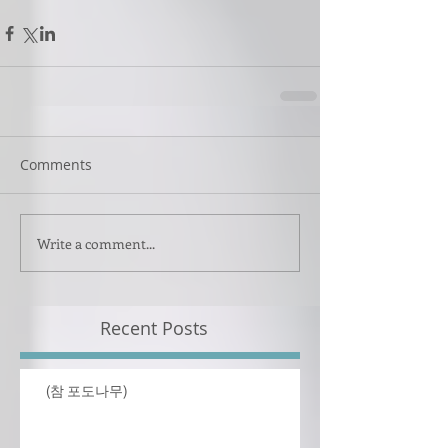
Comments
Write a comment...
Recent Posts
(참 포도나무)