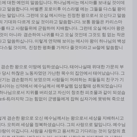
도에 대한 예언의 말씀입니다. 하나님께서는 메시아를 보내실 것이데 
라고 말씀합니다. 바벨론 포로이후 이스라엘 에는 그들을 다스릴 왕이 
다는 말입니다. 그런데 오실 메시아는 진정한 왕으로서 오신다고 말씀
들의 기대와 다르게 오실 것이라고 말씀합니다. 보통 왕들은 카리스마
를 타고 사람들위에 군림하며 지배합니다. 그런데 오실 메시아 왕은 
 것이 아니라  겸손하여 나귀를 타고 오실 것인데 그것도 힘 없는 작은 
라고 말씀하십니다. 이렇게 연약해 보이는 메시아 왕이 하나님의 백성
 다스릴 것이며,  진정한 평화를 가져다 줄것이라고 10절에 말씀합니
 겸손한 왕으로 이땅에 임하셨습니다. 태어나실때 위대한 가문의 부
 당시 하찮은 노동자였던 가난한 목수의 집안에서 태어났습니다. 그
 씻기는 겸손함까지 보였으며 사람들이 꺼려하는 죄들들의 친구가 기
 메시아는 신약에서 예수님께서 예루살렘 입성할때 성취되었습니다 
).  그는 하나님으로서 지위를 버리셨고 자신이 창조한 피조물과 같이 되셨습
 2:6-8).마지막 그는 힘없이 군병들에게 잡혀 십자가에 못밖혀 죽으셨
렇게 겸손한 왕으로 오신 예수님께서는 왕으로서 세상을 지배하시고 
. 오히려 세상을 정복하셨습니다. 그의 사랑으로 말입니다. 예수님
사랑이 이깁니다. 사람을 사랑하고 용서하고 기다리는 것이 당장의 효