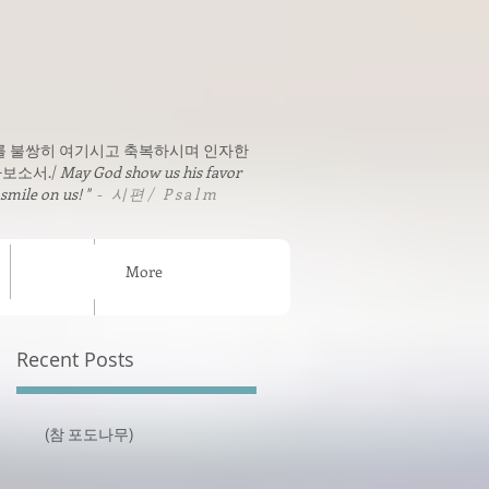
를 불쌍히 여기시고 축복하시며 인자한
보소서./
May God show us his favor
 smile on us! "
- 시편/ Psalm
More
sion News
연락처 / Contact
Recent Posts
(참 포도나무)