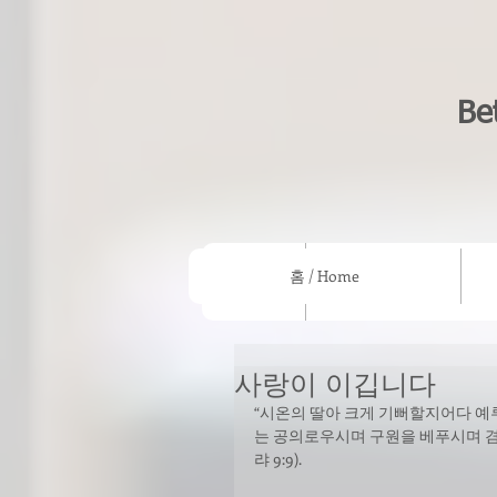
Be
홈 / Home
홈 / Home
우리의 믿음/What we beli
사랑이 이깁니다
“시온의 딸아 크게 기뻐할지어다 예
는 공의로우시며 구원을 베푸시며 겸
랴 9:9).