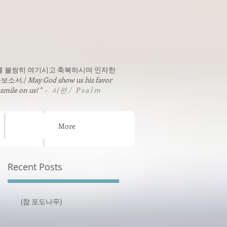
를 불쌍히 여기시고 축복하시며 인자한
보소서./
May God show us his favor
 smile on us! "
- 시편/ Psalm
More
sion News
연락처 / Contact
Recent Posts
(참 포도나무)