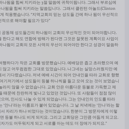
 하나됨을 힘써 지키라는 3절 말씀에 귀착이됩니다. 그래서 부르심에 
됨을 힘써 지키라는 말씀입니다.  그래서 클린턴 아놀드(Clinton 
  이렇게 적용했습니다. “지역교회의 믿는 성도들 간에 하나 됨이 우선적으
선적으로 해야할 필요가 있다”
 공동체 성도들간의 하나됨이 교회의 우선적인 것이 되어야합니다. 
을 한다고 해도 연합에 방해가 된다면 그것은 잘못된 계획이요 사업이
 하나됨이 교회의 모든 사역의 우선이 되어야만 한다고 성경이 말씀하
 여행하다가 작은 교회를 방문했습니다. 예배당은 좁고 초라했으며 예
지 않고 어두컴컴한 그대로 있었습니다. 나그네는 실망스러웠지만 예
에서 기다렸습니다. 저녁 예배 시간이 되어 안내인을 따라 교회로 향했
속 여기저기에서 성도들이 등불 하나씩을 들고 모여 오는 것이 보였습니
놀라지 않을 수 없었습니다. 교회 안은 아름다운 등불로 가득했고 제
들 때문에 찬란하게 빛나고 있었던 것입니다. 또 사람들이 점점 많이 
며, 인사도 나눌 수 있게 되었습니다. 그는 안내인의 인도를 따라 
 ‘안나’라는 이름표가 붙어 있었습니다. 그 날 저녁에는 ‘안나’라는 할
서 자리가 하나 비었다는 것이었습니다. 한분이 그 방문자에게 이렇
되면 등불 하나도 비게 되지요. 그리고 교회당은 그만큼 어둡게 되고요. 
자가도 어두워지게 되고 서로를 아는 데도 더 장애가 되지요.”