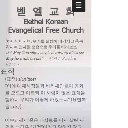
벧 엘 교 회
Bethel Korean
Evangelical Free Church
"하나님이시여, 우리를 불쌍히 여기시고 축복
하시며 인자한 모습으로 우리를 바라보소
서./
May God show us his favor and bless us!
May he smile on us! "
- 시편/ Psalm
67:1 -
표적
(표적) 2/19/2017
“이에 대제사장들과 바리새인들이 공회
를 모으고 이르되 이 사람이 많은 표적을 
행하니 우리가 어떻게 하겠느냐” (요한복
음 11:47)
예수님께서 죽은 나사로를 다시 살린 사
건을 성경은 “기적”이라고 말하지 않고 