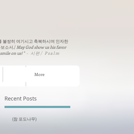
를 불쌍히 여기시고 축복하시며 인자한
보소서./
May God show us his favor
 smile on us! "
- 시편/ Psalm
More
sion News
연락처 / Contact
Recent Posts
(참 포도나무)