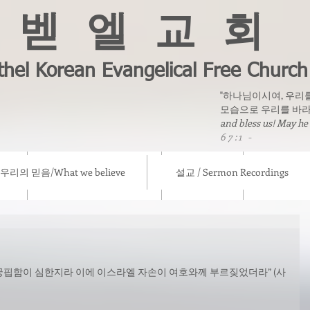
벧 엘 교 회
thel Korean Evangelical Free Church
"하나님이시여, 우리
모습으로 우리를 바라
and bless us! May he
67:1 -
우리의 믿음/What we believe
설교 / Sermon Recordings
eve
설교 / Sermon Recordings
칼럼/ Column
선교소식/ Mis
핍함이 심한지라 이에 이스라엘 자손이 여호와께 부르짖었더라” (사