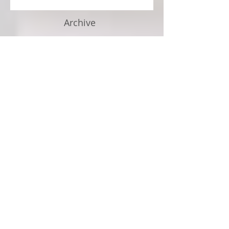
Archive
July 2026
(4)
4 posts
June 2026
(3)
3 posts
May 2026
(4)
4 posts
April 2026
(3)
3 posts
March 2026
(3)
3 posts
February 2026
(2)
2 posts
January 2026
(3)
3 posts