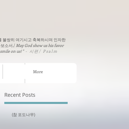
를 불쌍히 여기시고 축복하시며 인자한
보소서./
May God show us his favor
 smile on us! "
- 시편/ Psalm
More
sion News
연락처 / Contact
Recent Posts
(참 포도나무)