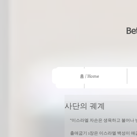
Be
홈 / Home
홈 / Home
우리의 믿음/What we beli
사단의 궤계
“이스라엘 자손은 생육하고 불어나 번성
출애굽기 1장은 이스라엘 백성이 애