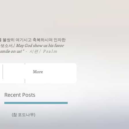
를 불쌍히 여기시고 축복하시며 인자한
보소서./
May God show us his favor
 smile on us! "
- 시편/ Psalm
More
sion News
연락처 / Contact
Recent Posts
(참 포도나무)