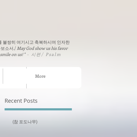
를 불쌍히 여기시고 축복하시며 인자한
보소서./
May God show us his favor
 smile on us! "
- 시편/ Psalm
More
sion News
연락처 / Contact
Recent Posts
(참 포도나무)