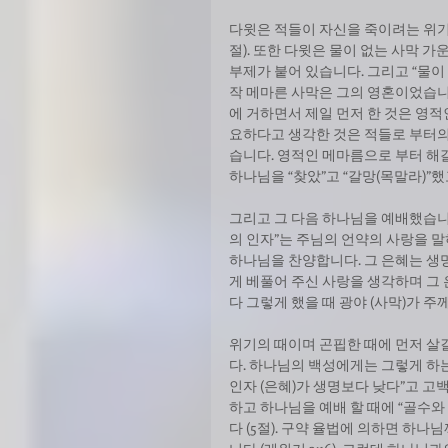
다윗은 적들이 자신을 죽이려는 위기 
절). 또한 다윗은 물이 없는 사막 가운
부제가 붙어 있습니다. 그리고 “물이
작 메마른 사막은 그의 영혼이었습니
에 거하면서 제일 먼저 한 것은 영
요하다고 생각한 것은 적들로 부터
습니다. 영적인 메마름으로 부터 해
하나님을 “찾았”고 “갈망(목말라)”했고 
그리고 그 다음 하나님을 예배했습니다
의 인자”는 주님의 언약의 사랑을 말
하나님을 찬양합니다. 그 은혜는 생
게 베풀어 주신 사랑을 생각하며 그
다 그렇게 했을 때 광야 (사막)가 주께
위기의 때이며 곤핍한 때에 먼저 살
다. 하나님의 백성에게는 그렇게 하는
인자 (은혜)가 생명보다 낮다”고 고
하고 하나님을 예배 할 때에 “골수
다 (5절). 구약 율법에 의하면 하나