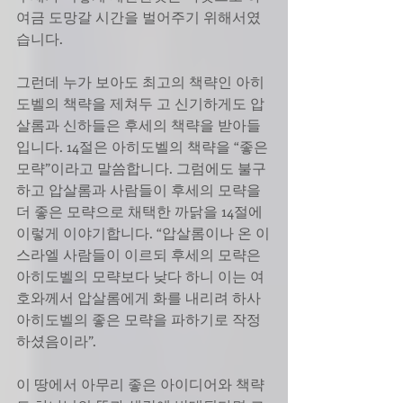
여금 도망갈 시간을 벌어주기 위해서였
습니다. 
그런데 누가 보아도 최고의 책략인 아히
도벨의 책략을 제쳐두 고 신기하게도 압
살롬과 신하들은 후세의 책략을 받아들
입니다. 14절은 아히도벨의 책략을 “좋은 
모략”이라고 말씀합니다. 그럼에도 불구
하고 압살롬과 사람들이 후세의 모략을 
더 좋은 모략으로 채택한 까닭을 14절에 
이렇게 이야기합니다. “압살롬이나 온 이
스라엘 사람들이 이르되 후세의 모략은 
아히도벨의 모략보다 낮다 하니 이는 여
호와께서 압살롬에게 화를 내리려 하사 
아히도벨의 좋은 모략을 파하기로 작정
하셨음이라”. 
이 땅에서 아무리 좋은 아이디어와 책략