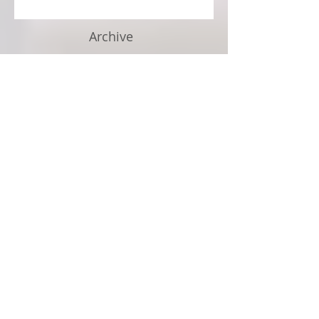
Archive
July 2026
(4)
4 posts
June 2026
(3)
3 posts
May 2026
(4)
4 posts
April 2026
(3)
3 posts
March 2026
(3)
3 posts
February 2026
(2)
2 posts