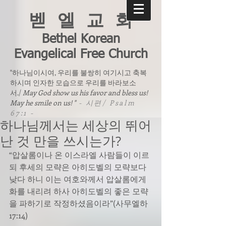
벧 엘 교 회
Bethel Korean
Evangelical Free Church
"하나님이시여, 우리를 불쌍히 여기시고 축복
하시며 인자한 모습으로 우리를 바라보소
서./
May God show us his favor and bless us!
May he smile on us! "
- 시편/ Psalm
67:1 -
하나님께서는 세상의 뛰어
난 것 만을 쓰시는가?
“압살롬이나 온 이스라엘 사람들이 이르
되 후세의 모략은 아히도벨의 모략보다 
낮다 하니 이는 여호와께서 압살롬에게 
화를 내리려 하사 아히도벨의 좋은 모략
을 파하기로 작정하셨음이라”(사무엘하 
17:14) 