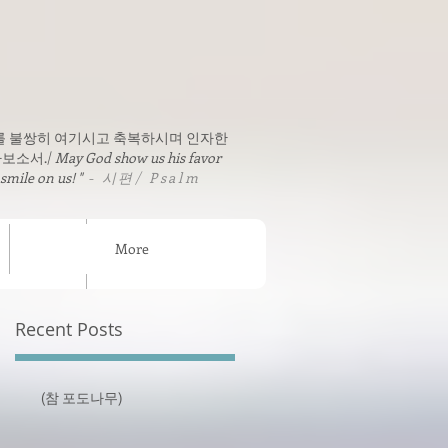
를 불쌍히 여기시고 축복하시며 인자한
보소서./
May God show us his favor
 smile on us! "
- 시편/ Psalm
More
sion News
연락처 / Contact
Recent Posts
(참 포도나무)