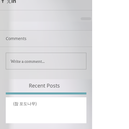
Comments
Write a comment...
Recent Posts
(참 포도나무)