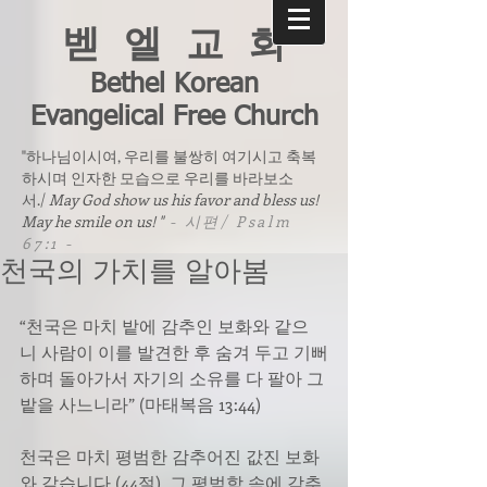
벧 엘 교 회
Bethel Korean
Evangelical Free Church
"하나님이시여, 우리를 불쌍히 여기시고 축복
하시며 인자한 모습으로 우리를 바라보소
서./
May God show us his favor and bless us!
May he smile on us! "
- 시편/ Psalm
67:1 -
천국의 가치를 알아봄
“천국은 마치 밭에 감추인 보화와 같으
니 사람이 이를 발견한 후 숨겨 두고 기뻐
하며 돌아가서 자기의 소유를 다 팔아 그 
밭을 사느니라” (마태복음 13:44)
천국은 마치 평범한 감추어진 값진 보화
와 같습니다 (44절). 그 평범함 속에 감추