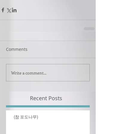
Comments
Write a comment...
Recent Posts
(참 포도나무)