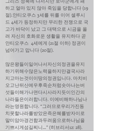
그리스 정복에 나서지만 로마군에게 패
하고 얼마 있지 않아 죽임을 당합니다 (19
절).안티오쿠스 3세를 뒤를 이어 셀루시
드 4세가 등정하지만 무리한 전쟁으로 국
고가 바닥이 났고 그 대택으로 시금을 올
려 자신의 호화로운 생활을 유지하다 곧 
안티오쿠스  4세에게 (21절 이하) 정권이 
넘어가고 맙니다 (20절). 
많은왕들이일어나서자신의정권을유지
하기위해수많은노력을하지만결국사라
지고마는것이이땅의정권입니다. 마치비
오고난뒤산에우후죽순처럼솟아나는버
섯들이해가나면다시사라지듯이인간의
나라들은이러합니다. 이에비해하나님나
라는영원합니다. “그러므로우리가진동
치못할나라를받았은즉은혜를받자이로
말미암아경건함과두려움으로하나님을
기쁘시게섬길찌니…” (히브리서12: 28).