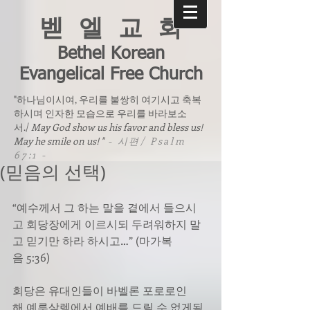
벧 엘 교 회
Bethel Korean
Evangelical Free Church
"하나님이시여, 우리를 불쌍히 여기시고 축복
하시며 인자한 모습으로 우리를 바라보소
서./
May God show us his favor and bless us!
May he smile on us! "
- 시편/ Psalm
67:1 -
(믿음의 선택)
“예수께서 그 하는 말을 곁에서 들으시
고 회당장에게 이르시되 두려워하지 말
고 믿기만 하라 하시고…” (마가복
음 5:36)
회당은 유대인들이 바벨론 포로로인
해 예루살렘에서 예배를 드릴 수 없게됨